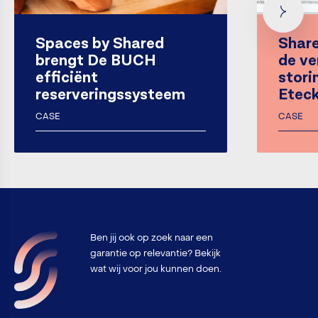
Spaces by Shared
Share
brengt De BUCH
de ve
efficiënt
stori
reserveringssysteem
Etec
CASE
CASE
Ben jij ook op zoek naar een
garantie op relevantie? Bekijk
wat wij voor jou kunnen doen.