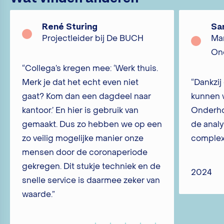
René Sturing
Sa
Projectleider bij De BUCH
Man
Ond
“Collega’s kregen mee: ‘Werk thuis.
Merk je dat het echt even niet
“Dankzij
gaat? Kom dan een dagdeel naar
kunnen 
kantoor.’ En hier is gebruik van
Onderho
gemaakt. Dus zo hebben we op een
de anal
zo veilig mogelijke manier onze
complex
mensen door de coronaperiode
gekregen. Dit stukje techniek en de
2024
snelle service is daarmee zeker van
waarde.”