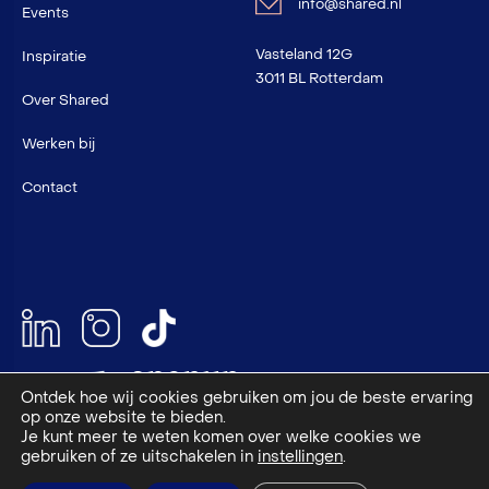
info@shared.nl
Events
Vasteland 12G
Inspiratie
3011 BL Rotterdam
Over Shared
Werken bij
Contact
Ontdek hoe wij cookies gebruiken om jou de beste ervaring
op onze website te bieden.
Je kunt meer te weten komen over welke cookies we
NEN 4400-1 en VCU gecertificeerd
gebruiken of ze uitschakelen in
instellingen
.