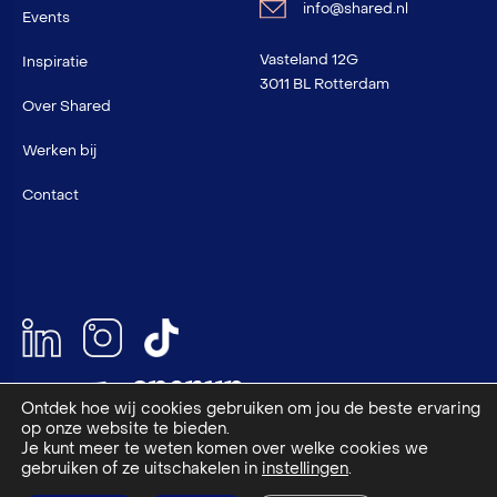
info@shared.nl
Events
Vasteland 12G
Inspiratie
3011 BL Rotterdam
Over Shared
Werken bij
Contact
Ontdek hoe wij cookies gebruiken om jou de beste ervaring
op onze website te bieden.
Je kunt meer te weten komen over welke cookies we
NEN 4400-1 en VCU gecertificeerd
gebruiken of ze uitschakelen in
instellingen
.