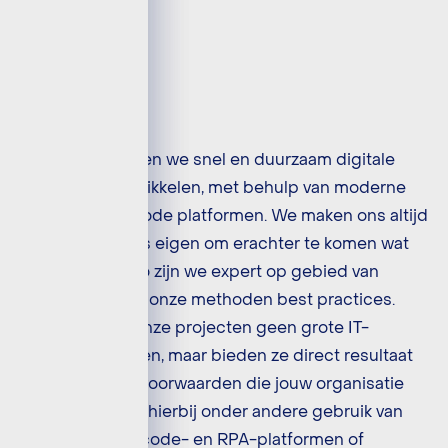
Bij Shared kunnen we snel en duurzaam digitale
producten ontwikkelen, met behulp van moderne
cloud- en low code platformen. We maken ons altijd
eerst het proces eigen om erachter te komen wat
écht nodig is. Zo zijn we expert op gebied van
innovatie en zijn onze methoden best practices.
Daarnaast zijn onze projecten geen grote IT-
verandertrajecten, maar bieden ze direct resultaat
binnen de randvoorwaarden die jouw organisatie
stelt. We maken hierbij onder andere gebruik van
bestaande low code- en RPA-platformen of