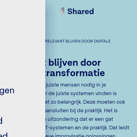
RELEVANT BLIJVEN / RELEVANT BLIJVEN DOOR DIGITALE
TRANSFORMATIE
Relevant blijven door
digitale transformatie
ence
Natuurlijk heb je juiste mensen nodig in je
ngen
es
organisatie, maar de juiste systemen vinden is
misschien wel net zo belangrijk. Deze moeten ook
nog eens goed aansluiten bij de praktijk. Het is
d
eerder regel dan uitzondering dat er een gat
bestaat tussen IT-systemen en de praktijk. Dat leidt
ed
vaak tot alternatieve improvisatie oplossingen