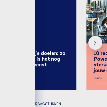
Inzicht in je doelen: zo
10 r
makkelijk is het nog
Powe
nooit geweest
sterk
jouw 
BLOG
BLOG
GERELATEERDE VRAAGSTUKKEN