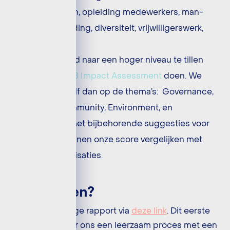
stageplaatsen, opleiding medewerkers, man-
vrouwverhouding, diversiteit, vrijwilligerswerk,
etc.
Om ons beleid naar een hoger niveau te tillen
zullen we de
B Impact Assessment
doen. We
scoren onszelf dan op de thema’s: Governance,
Workers, Community, Environment, en
Customers, met bijbehorende suggesties voor
beleid, en kunnen onze score vergelijken met
andere organisaties.
Meer weten?
Lees het volledige rapport via
deze link
. Dit eerste
rapport was voor ons een leerzaam proces met een