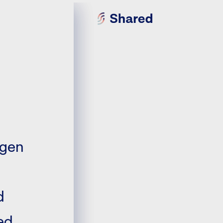
ence
ngen
es
d
ed