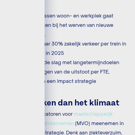
kantoor
De afstand tussen woon- en werkplek gaat
zwaarder wegen bij het werven van nieuwe
medewerkers.
We streven naar 30% zakelijk verkeer per trein in
2024 en 50% in 2025
We gaan aan de slag met langetermijndoelen
voor het verlagen van de uitstoot per FTE,
vastgesteld in een impact strategie
Verder kijken dan het klimaat
We gaan indicatoren voor
maatschappelijk
verantwoord ondernemen
(MVO) meenemen in
onze impact strategie. Denk aan ziekteverzuim,