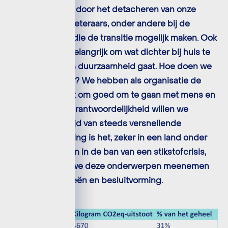
energietransitie door het detacheren van onze
ambitieuze verbeteraars, onder andere bij de
netbeheerders die de transitie mogelijk maken. Ook
vinden we het belangrijk om wat dichter bij huis te
kijken als het om duurzaamheid gaat. Hoe doen we
het eigenlijk zelf? We hebben als organisatie de
verantwoordelijk om goed om te gaan met mens en
natuur. En die verantwoordelijkheid willen we
nemen. In een tijd van steeds versnellende
klimaatverandering is het, zeker in een land onder
de zeespiegel en in de ban van een stikstofcrisis,
van belang dat we deze onderwerpen meenemen
in onze strategieën en besluitvorming.