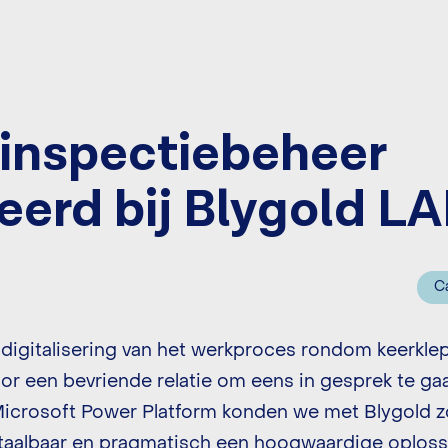
inspectiebeheer
eerd bij Blygold L
C
 digitalisering van het werkproces rondom keerkle
or een bevriende relatie om eens in gesprek te g
Microsoft Power Platform konden we met Blygold z
etaalbaar en pragmatisch een hoogwaardige oploss