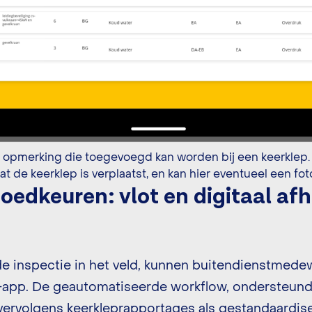
oedkeuren: vlot en digitaal af
de inspectie in het veld, kunnen buitendienstmede
et-app. De geautomatiseerde workflow, ondersteun
vervolgens keerkleprapportages als gestandaardi