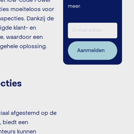
 het low-code Power
meer.
ties moeiteloos voor
specties. Dankzij de
igde klant- en
e, waardoor een
 gehele oplossing.
ecties
ciaal afgestemd op de
 biedt een
onteurs kunnen