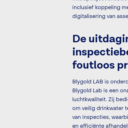
inclusief koppeling m
digitalisering van as
De uitdagi
inspectiebe
foutloos p
Blygold LAB is onder
Blygold Lab is een on
luchtkwaliteit. Zij be
om veilig drinkwater 
van inspecties, waarb
en efficiënte afhandel