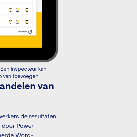
handelen van
werkers de resultaten
d door Power
seerde Word-