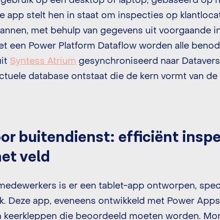
 gebruik op een desktop of laptop, gebaseerd op
app stelt hen in staat om inspecties op klantloca
plannen, met behulp van gegevens uit voorgaande in
et een Power Platform Dataflow worden alle benod
uit
Syntess Atrium
gesynchroniseerd naar Datavers
ctuele database ontstaat die de kern vormt van de
or buitendienst: efficiënt insp
het veld
medewerkers is er een tablet-app ontworpen, spe
k. Deze app, eveneens ontwikkeld met Power Apps,
 van keerkleppen die beoordeeld moeten worden. M