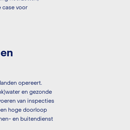
e case voor
 en
 landen opereert.
ink)water en gezonde
tvoeren van inspecties
 een hoge doorloop
nnen- en buitendienst