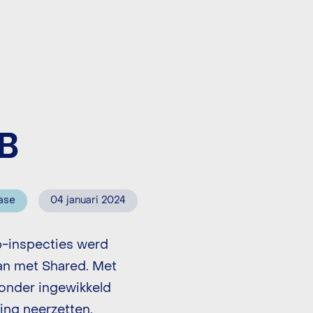
AB
ase
04 januari 2024
p-inspecties werd
aan met Shared. Met
onder ingewikkeld
ing neerzetten,