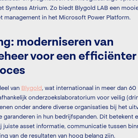
et Syntess Atrium. Zo biedt Blygold LAB een mooi
set management in het Microsoft Power Platform.
ng: moderniseren van
heer voor een efficiënter
roces
deel van
Blygold
, wat internationaal in meer dan 60
afhankelijk onderzoekslaboratorium voor veilig (dr
dienen onder andere diverse organisaties bij het ui
te garanderen in hun bedrijfspanden. Dit betekent
ij juiste asset informatie, communicatie tussen bi
ing van de resultaten van hoog belang zijn.